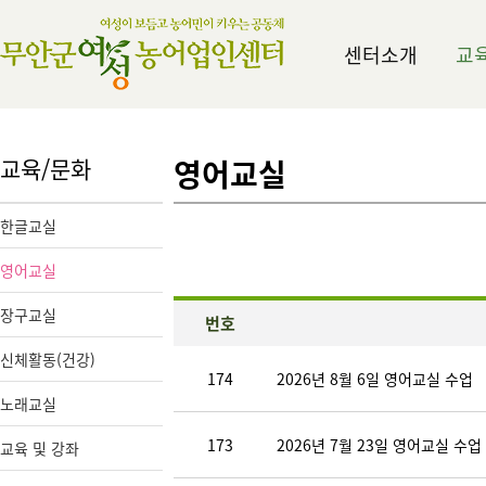
센터소개
교
교육/문화
영어교실
한글교실
영어교실
장구교실
번호
신체활동(건강)
174
2026년 8월 6일 영어교실 수업
노래교실
173
2026년 7월 23일 영어교실 수업
교육 및 강좌