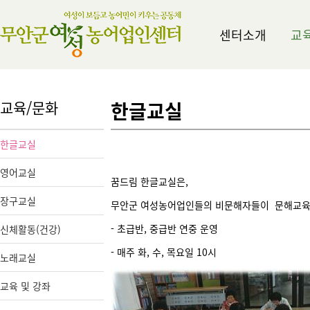
센터소개
교
교육/문화
한글교실
한글교실
영어교실
꿈드림 한글교실은,
장구교실
무안군 여성농어업인들의 비문해자들이 문해교육을
- 초급반, 중급반 연중 운영
신체활동(건강)
- 매주 화, 수, 목요일 10시
노래교실
교육 및 강좌