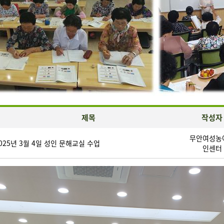
제목
작성자
무안여성농
025년 3월 4일 성인 문해교실 수업
인센터