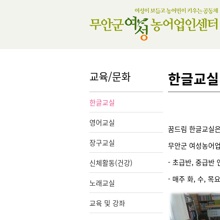
교육/문화
한글교실
한글교실
영어교실
꿈드림 한글교실은
장구교실
무안군 여성농어업
- 초급반, 중급반
신체활동(건강)
- 매주 화, 수, 
노래교실
교육 및 강좌