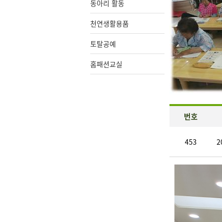
동아리 활동
천연생활용품
토탈공예
홈패션교실
번호
453
2